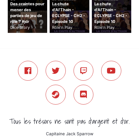
Des craintes pour
La chute
La chute
bakadevil
Ludique
Rôliste TV
mener des
d'Al'Thain -
d'Al'Thain -
parties de jeu de
ECLYPSE - CH2 -
ECLYPSE - CH2 -
rôle ? #jdr
Episode 10
Episode 10
Dice Story
Rôle'n Play
Rôle'n Play
Tous les trésors ne sont pas d'argent et d'or.
Capitaine Jack Sparrow