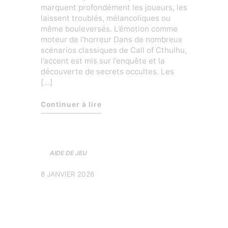
marquent profondément les joueurs, les
laissent troublés, mélancoliques ou
même bouleversés. L’émotion comme
moteur de l’horreur Dans de nombreux
scénarios classiques de Call of Cthulhu,
l’accent est mis sur l’enquête et la
découverte de secrets occultes. Les
[…]
« Quand les scénarios vous bris
Continuer à lire
AIDE DE JEU
8 JANVIER 2026
Sexualité et jdr : un
tabou narratif ?