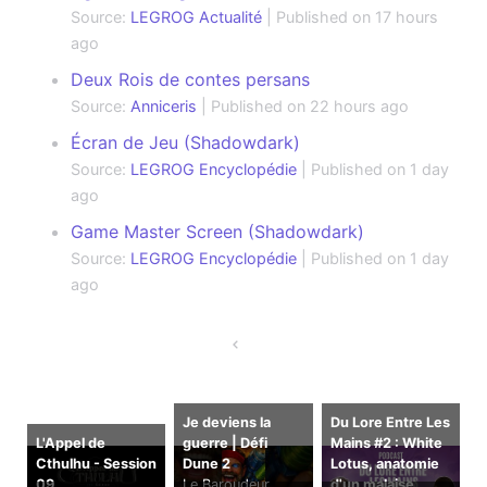
Source:
LEGROG Actualité
Published on 17 hours
ago
Deux Rois de contes persans
Source:
Anniceris
Published on 22 hours ago
Écran de Jeu (Shadowdark)
Source:
LEGROG Encyclopédie
Published on 1 day
ago
Game Master Screen (Shadowdark)
Source:
LEGROG Encyclopédie
Published on 1 day
ago
Je deviens la
Du Lore Entre Les
L'Appel de
guerre | Défi
Mains #2 : White
Cthulhu - Session
Dune 2
Lotus, anatomie
09
Le Baroudeur
d'un malaise