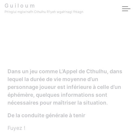
Skip to main content
G u i l o u m
Ph'nglui mglw'nafh Cthulhu R'lyeh wgah'nagl fhtagn
Conseils de survie
pour l’Appel de
Cthulhu
Dans un jeu comme L’Appel de Cthulhu, dans
lequel la durée de vie moyenne d’un
personnage joueur est inférieure à celle d’un
éphémère, quelques informations sont
nécessaires pour maîtriser la situation
.
De la conduite générale à tenir
Fuyez !