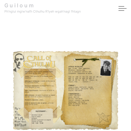
G u i l o u m
Ph'nglui mglw'nafh Cthulhu R'lyeh wgah'nagl fhtagn
Elementor #7087