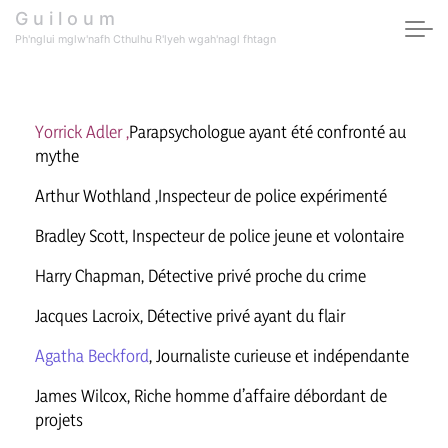
G u i l o u m
Ph'nglui mglw'nafh Cthulhu R'lyeh wgah'nagl fhtagn
Yorrick Adler ,
Parapsychologue ayant été confronté au
mythe
Arthur Wothland ,Inspecteur de police expérimenté
Bradley Scott,
Inspecteur de police jeune et volontaire
Harry Chapman, Détective privé proche du crime
Jacques Lacroix, Détective privé ayant du flair
Agatha Beckford
, Journaliste curieuse et indépendante
James Wilcox, Riche homme d’affaire débordant de
projets