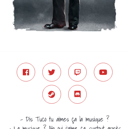
- Dis Tuco tu aimes ça la musique ?
- La musique ? Ah oui j'aime ça, surtout après