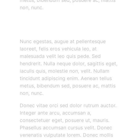
metus, bibendum sed, posuere ac, mattis
non, nunc.
Nunc egestas augue at
pellentesque
Nunc egestas, augue at pellentesque
laoreet, felis eros vehicula leo, at
malesuada velit leo quis pede. Sed
hendrerit. Nulla neque dolor, sagittis eget,
iaculis quis, molestie non, velit. Nullam
tincidunt adipiscing enim. Aenean tellus
metus, bibendum sed, posuere ac, mattis
non, nunc.
Donec vitae orci sed dolor rutrum auctor.
Integer ante arcu, accumsan a,
consectetuer eget, posuere ut, mauris.
Phasellus accumsan cursus velit. Donec
venenatis vulputate lorem. Donec mollis