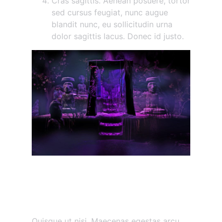
Cras sagittis. Aenean posuere, tortor
sed cursus feugiat, nunc augue
blandit nunc, eu sollicitudin urna
dolor sagittis lacus. Donec id justo.
Maecenas vestibulum
mollis diam
Etiam vitae tortor
Quisque ut nisi. Maecenas egestas arcu