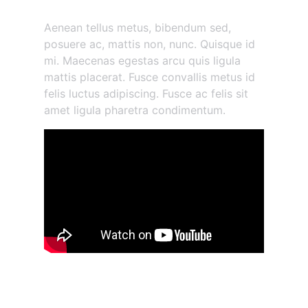
Morbi vestibulum volutpat
Aenean tellus metus, bibendum sed,
posuere ac, mattis non, nunc. Quisque id
mi. Maecenas egestas arcu quis ligula
mattis placerat. Fusce convallis metus id
felis luctus adipiscing. Fusce ac felis sit
amet ligula pharetra condimentum.