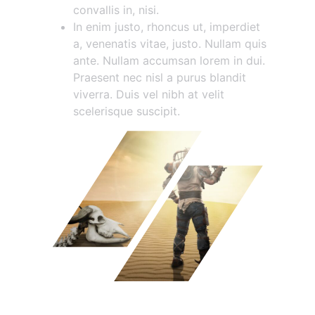
convallis in, nisi.
In enim justo, rhoncus ut, imperdiet
a, venenatis vitae, justo. Nullam quis
ante. Nullam accumsan lorem in dui.
Praesent nec nisl a purus blandit
viverra. Duis vel nibh at velit
scelerisque suscipit.