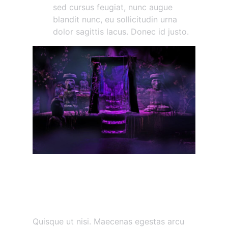
sed cursus feugiat, nunc augue
blandit nunc, eu sollicitudin urna
dolor sagittis lacus. Donec id justo.
Maecenas vestibulum
mollis diam
Etiam vitae tortor
Quisque ut nisi. Maecenas egestas arcu