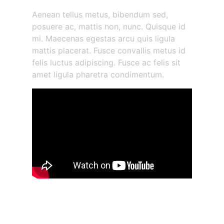
Aenean tellus metus, bibendum sed,
posuere ac, mattis non, nunc. Quisque id
mi. Maecenas egestas arcu quis ligula
mattis placerat. Fusce convallis metus id
felis luctus adipiscing. Fusce ac felis sit
amet ligula pharetra condimentum.