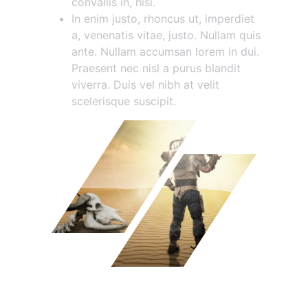
convallis in, nisi.
In enim justo, rhoncus ut, imperdiet
a, venenatis vitae, justo. Nullam quis
ante. Nullam accumsan lorem in dui.
Praesent nec nisl a purus blandit
viverra. Duis vel nibh at velit
scelerisque suscipit.