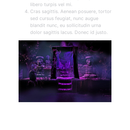
libero turpis vel mi.
Cras sagittis. Aenean posuere, tortor
sed cursus feugiat, nunc augue
blandit nunc, eu sollicitudin urna
dolor sagittis lacus. Donec id justo.
Maecenas vestibulum
mollis diam