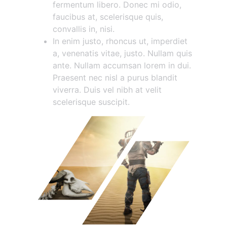
fermentum libero. Donec mi odio,
faucibus at, scelerisque quis,
convallis in, nisi.
In enim justo, rhoncus ut, imperdiet
a, venenatis vitae, justo. Nullam quis
ante. Nullam accumsan lorem in dui.
Praesent nec nisl a purus blandit
viverra. Duis vel nibh at velit
scelerisque suscipit.