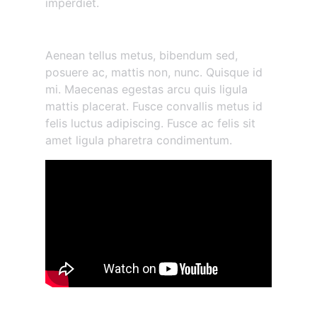
imperdiet.
Morbi vestibulum volutpat
Aenean tellus metus, bibendum sed,
posuere ac, mattis non, nunc. Quisque id
mi. Maecenas egestas arcu quis ligula
mattis placerat. Fusce convallis metus id
felis luctus adipiscing. Fusce ac felis sit
amet ligula pharetra condimentum.