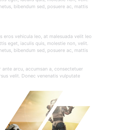
 metus, bibendum sed, posuere ac, mattis
esque
s eros vehicula leo, at malesuada velit leo
is eget, iaculis quis, molestie non, velit.
 metus, bibendum sed, posuere ac, mattis
er ante arcu, accumsan a, consectetuer
sus velit. Donec venenatis vulputate