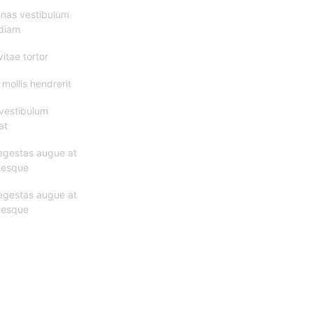
nas vestibulum
 diam
vitae tortor
mollis hendrerit
vestibulum
at
egestas augue at
tesque
egestas augue at
tesque