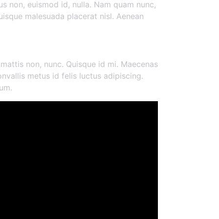
ibus non, euismod id, nulla. Nam quam nunc,
 Quisque malesuada placerat nisl. Aenean
 mattis non, nunc. Quisque id mi. Maecenas
nvallis metus id felis luctus adipiscing.
tum.