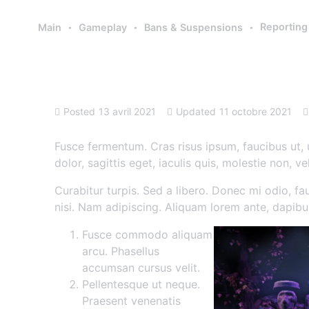
Reporting
Main
Gameplay
Bans & Suspensions
Reporting a player
Posted
13 avril 2021
Updated
11 octobre 2021
Fusce fermentum. Cras risus ipsum, faucibus ut, u
dolor, sagittis eget, iaculis quis, molestie non, ve
Curabitur turpis. Sed a libero. Donec mi odio, fau
nisi. Nam adipiscing. Aliquam lorem ante, dapibus i
Fusce commodo aliquam
arcu. Phasellus
accumsan cursus velit.
Pellentesque ut neque.
Praesent venenatis