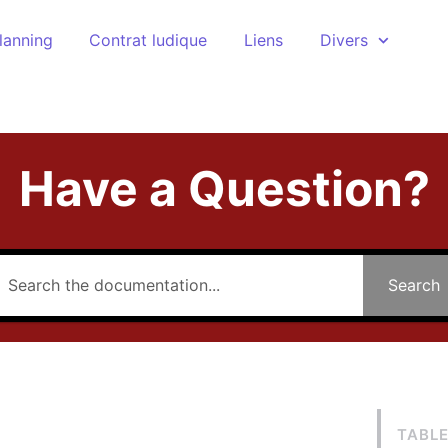
lanning
Contrat ludique
Liens
Divers
Have a Question?
Search
TABL