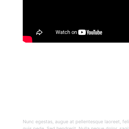
Nunc egestas augue at pellent
Nunc egestas, augue at pellentesque laoreet, feli
quis pede. Sed hendrerit. Nulla neque dolor, sagitt