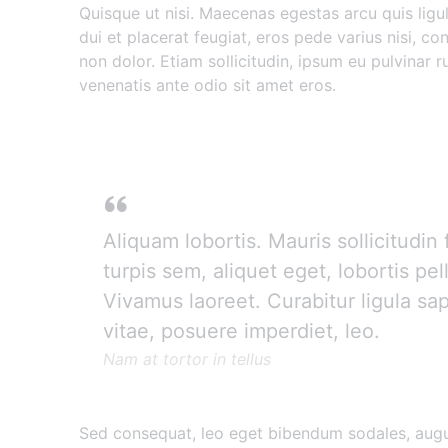
Quisque ut nisi. Maecenas egestas arcu quis ligu
dui et placerat feugiat, eros pede varius nisi, c
non dolor. Etiam sollicitudin, ipsum eu pulvinar r
venenatis ante odio sit amet eros.
Donec mollis hendrerit
Aliquam lobortis. Mauris sollicitudi
turpis sem, aliquet eget, lobortis pel
Vivamus laoreet. Curabitur ligula sa
vitae, posuere imperdiet, leo.
Nam at tortor in tellus
Sed consequat, leo eget bibendum sodales, augu