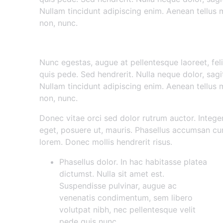
Nullam tincidunt adipiscing enim. Aenean tellus
non, nunc.
Nunc egestas augue at pellent
Nunc egestas, augue at pellentesque laoreet, feli
quis pede. Sed hendrerit. Nulla neque dolor, sagitt
Nullam tincidunt adipiscing enim. Aenean tellus
non, nunc.
Donec vitae orci sed dolor rutrum auctor. Integ
eget, posuere ut, mauris. Phasellus accumsan cur
lorem. Donec mollis hendrerit risus.
Phasellus dolor. In hac habitasse platea
dictumst. Nulla sit amet est.
Suspendisse pulvinar, augue ac
venenatis condimentum, sem libero
volutpat nibh, nec pellentesque velit
pede quis nunc.