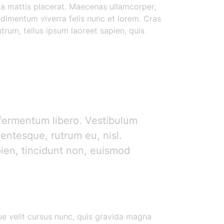
la mattis placerat. Maecenas ullamcorper,
ondimentum viverra felis nunc et lorem. Cras
utrum, tellus ipsum laoreet sapien, quis
n fermentum libero. Vestibulum
lentesque, rutrum eu, nisl.
pien, tincidunt non, euismod
e velit cursus nunc, quis gravida magna