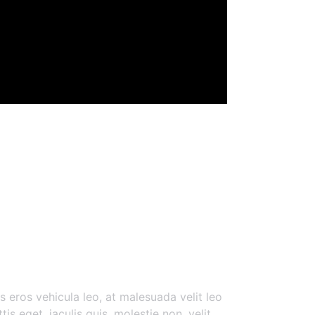
esque
s eros vehicula leo, at malesuada velit leo
is eget, iaculis quis, molestie non, velit.