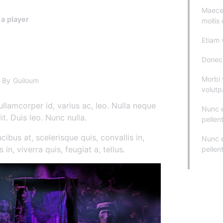
Maece
 a player
mollis
Etiam 
Donec 
Morbi 
By
Guiloum
volutp
llamcorper id, varius ac, leo. Nulla neque
Nunc 
lit. Duis leo. Nunc nulla.
pellen
cibus at, scelerisque quis, convallis in,
Nunc 
n, viverra quis, feugiat a, tellus.
pellen