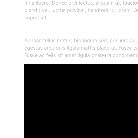
mi a libero. Donec orci lectus, aliquam ut, fauc
blandit vel, luctus pulvinar, hendrerit id, lorem.
imperdiet.
Morbi vestibulum volutpat
Aenean tellus metus, bibendum sed, posuere ac,
egestas arcu quis ligula mattis placerat. Fusce co
Fusce ac felis sit amet ligula pharetra condimen