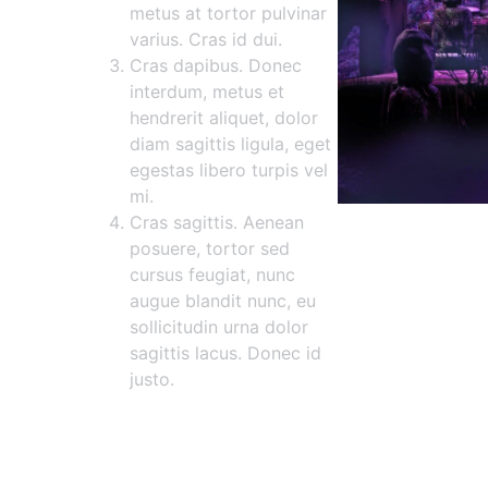
metus at tortor pulvinar
varius. Cras id dui.
Cras dapibus. Donec
interdum, metus et
hendrerit aliquet, dolor
diam sagittis ligula, eget
egestas libero turpis vel
mi.
Cras sagittis. Aenean
posuere, tortor sed
cursus feugiat, nunc
augue blandit nunc, eu
sollicitudin urna dolor
sagittis lacus. Donec id
justo.
Maecenas vestibulum mollis di
Etiam vitae tortor