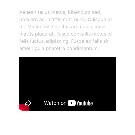
Morbi vestibulum volutpat
Aenean tellus metus, bibendum sed,
posuere ac, mattis non, nunc. Quisque id
mi. Maecenas egestas arcu quis ligula
mattis placerat. Fusce convallis metus id
felis luctus adipiscing. Fusce ac felis sit
amet ligula pharetra condimentum.