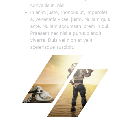
convallis in, nisi.
In enim justo, rhoncus ut, imperdiet
a, venenatis vitae, justo. Nullam quis
ante. Nullam accumsan lorem in dui.
Praesent nec nisl a purus blandit
viverra. Duis vel nibh at velit
scelerisque suscipit.