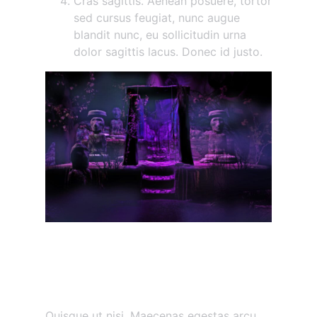
Cras sagittis. Aenean posuere, tortor
sed cursus feugiat, nunc augue
blandit nunc, eu sollicitudin urna
dolor sagittis lacus. Donec id justo.
Maecenas vestibulum
mollis diam
Etiam vitae tortor
Quisque ut nisi. Maecenas egestas arcu