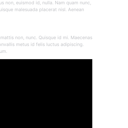
ibus non, euismod id, nulla. Nam quam nunc,
 Quisque malesuada placerat nisl. Aenean
 mattis non, nunc. Quisque id mi. Maecenas
nvallis metus id felis luctus adipiscing.
tum.