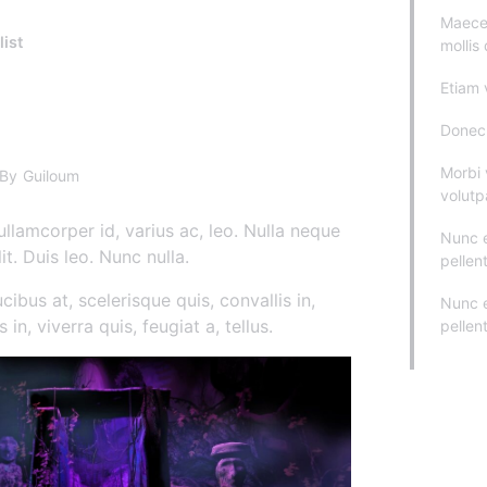
Maece
ist
mollis
Etiam 
Donec 
Morbi 
By
Guiloum
volutp
llamcorper id, varius ac, leo. Nulla neque
Nunc 
lit. Duis leo. Nunc nulla.
pellen
cibus at, scelerisque quis, convallis in,
Nunc 
n, viverra quis, feugiat a, tellus.
pellen