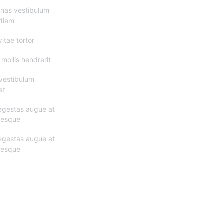
nas vestibulum
 diam
vitae tortor
mollis hendrerit
vestibulum
at
egestas augue at
tesque
egestas augue at
tesque