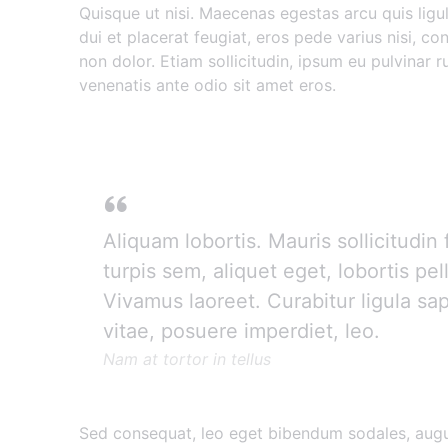
Quisque ut nisi. Maecenas egestas arcu quis ligu
dui et placerat feugiat, eros pede varius nisi, c
non dolor. Etiam sollicitudin, ipsum eu pulvinar r
venenatis ante odio sit amet eros.
Donec mollis hendrerit
Aliquam lobortis. Mauris sollicitudi
turpis sem, aliquet eget, lobortis pel
Vivamus laoreet. Curabitur ligula sa
vitae, posuere imperdiet, leo.
Nam at tortor in tellus
Sed consequat, leo eget bibendum sodales, augu