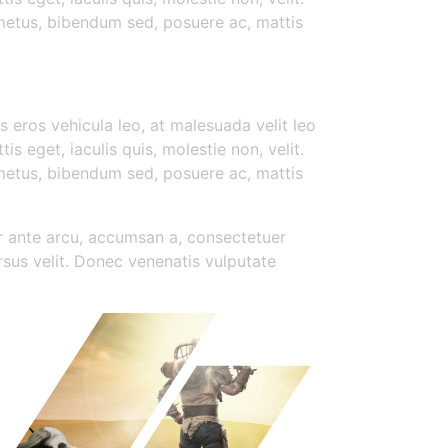
 metus, bibendum sed, posuere ac, mattis
esque
s eros vehicula leo, at malesuada velit leo
is eget, iaculis quis, molestie non, velit.
 metus, bibendum sed, posuere ac, mattis
er ante arcu, accumsan a, consectetuer
sus velit. Donec venenatis vulputate