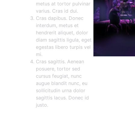
metus at tortor pulvinar
varius. Cras id dui.
Cras dapibus. Donec
interdum, metus et
hendrerit aliquet, dolor
diam sagittis ligula, eget
egestas libero turpis vel
mi.
Cras sagittis. Aenean
posuere, tortor sed
cursus feugiat, nunc
augue blandit nunc, eu
sollicitudin urna dolor
sagittis lacus. Donec id
justo.
Maecenas vestibulum mollis di
Etiam vitae tortor