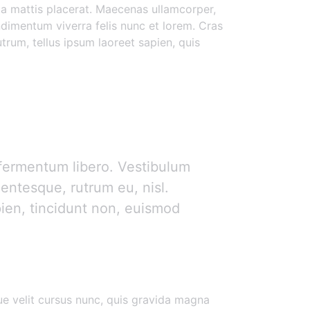
la mattis placerat. Maecenas ullamcorper,
ondimentum viverra felis nunc et lorem. Cras
utrum, tellus ipsum laoreet sapien, quis
n fermentum libero. Vestibulum
lentesque, rutrum eu, nisl.
pien, tincidunt non, euismod
e velit cursus nunc, quis gravida magna