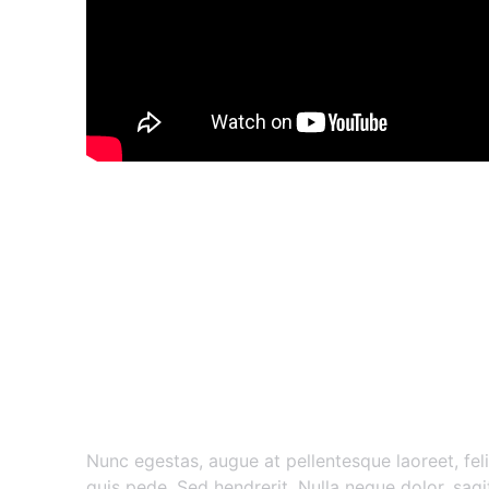
Nunc egestas augue at pellent
Nunc egestas, augue at pellentesque laoreet, feli
quis pede. Sed hendrerit. Nulla neque dolor, sagitt