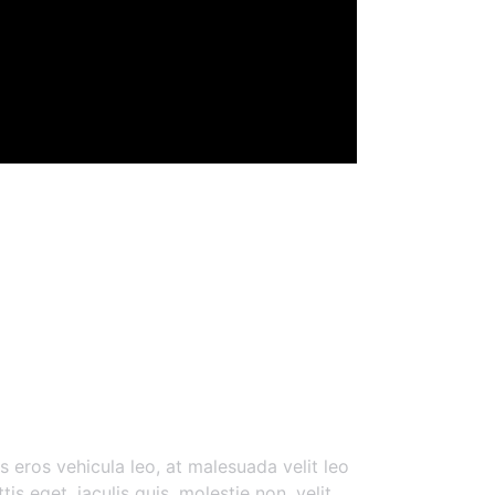
esque
s eros vehicula leo, at malesuada velit leo
is eget, iaculis quis, molestie non, velit.