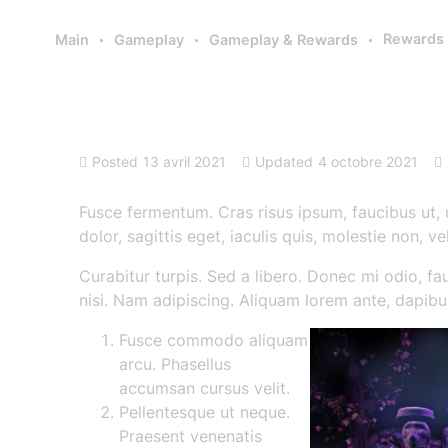
Rewards l
Main
Gameplay
Gameplay & Rewards
Rewards list
Posted
13 avril 2021
Updated
4 octobre 2021
Fusce fermentum. Cras risus ipsum, faucibus ut, u
dolor, sagittis eget, iaculis quis, molestie non, ve
Curabitur turpis. Sed a libero. Donec mi odio, fau
nisi. Nam adipiscing. Aliquam lorem ante, dapibus i
Fusce commodo aliquam
arcu. Phasellus
accumsan cursus velit.
Pellentesque ut neque.
Praesent venenatis