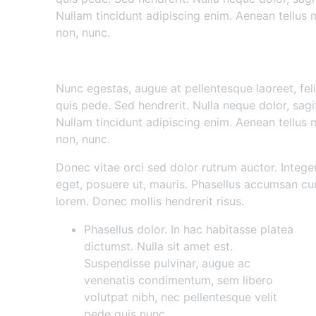
Nullam tincidunt adipiscing enim. Aenean tellus
non, nunc.
Nunc egestas augue at pellent
Nunc egestas, augue at pellentesque laoreet, feli
quis pede. Sed hendrerit. Nulla neque dolor, sagitt
Nullam tincidunt adipiscing enim. Aenean tellus
non, nunc.
Donec vitae orci sed dolor rutrum auctor. Integ
eget, posuere ut, mauris. Phasellus accumsan cur
lorem. Donec mollis hendrerit risus.
Phasellus dolor. In hac habitasse platea
dictumst. Nulla sit amet est.
Suspendisse pulvinar, augue ac
venenatis condimentum, sem libero
volutpat nibh, nec pellentesque velit
pede quis nunc.