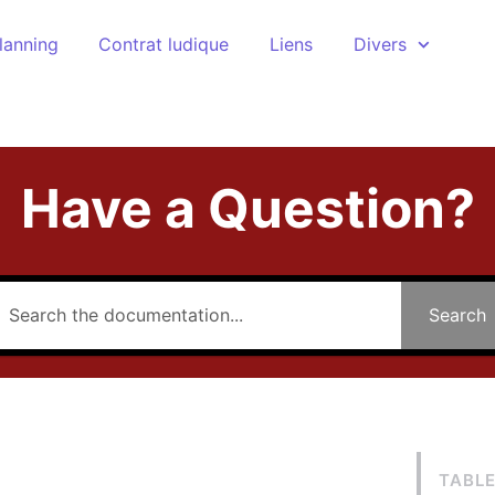
lanning
Contrat ludique
Liens
Divers
Have a Question?
Search
TABL