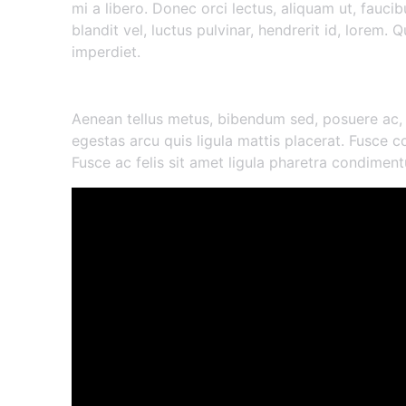
mi a libero. Donec orci lectus, aliquam ut, fauc
blandit vel, luctus pulvinar, hendrerit id, lorem.
imperdiet.
Morbi vestibulum volutpat
Aenean tellus metus, bibendum sed, posuere ac,
egestas arcu quis ligula mattis placerat. Fusce co
Fusce ac felis sit amet ligula pharetra condimen