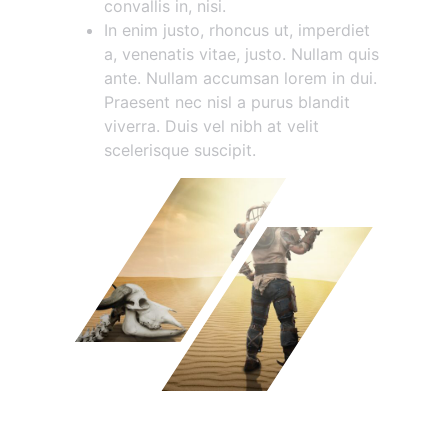
convallis in, nisi.
In enim justo, rhoncus ut, imperdiet
a, venenatis vitae, justo. Nullam quis
ante. Nullam accumsan lorem in dui.
Praesent nec nisl a purus blandit
viverra. Duis vel nibh at velit
scelerisque suscipit.