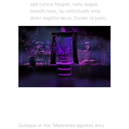
sed cursus feugiat, nunc augue
blandit nunc, eu sollicitudin urna
dolor sagittis lacus. Donec id justo.
Maecenas vestibulum
mollis diam
Etiam vitae tortor
Quisque ut nisi. Maecenas egestas arcu