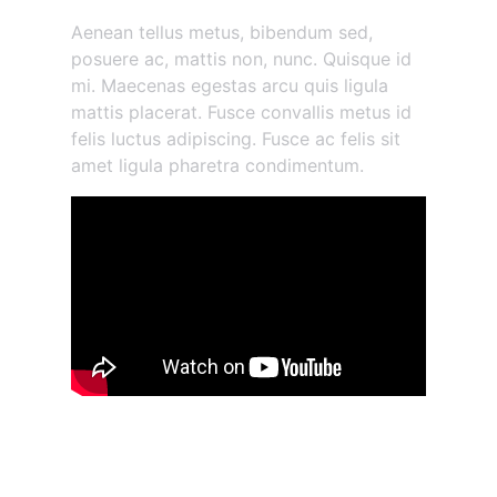
Aenean tellus metus, bibendum sed,
posuere ac, mattis non, nunc. Quisque id
mi. Maecenas egestas arcu quis ligula
mattis placerat. Fusce convallis metus id
felis luctus adipiscing. Fusce ac felis sit
amet ligula pharetra condimentum.