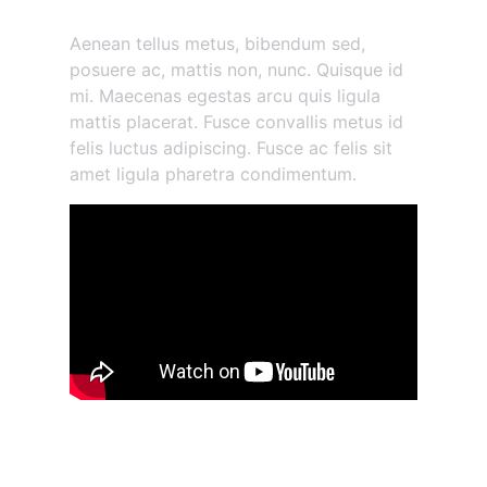
Morbi vestibulum volutpat
Aenean tellus metus, bibendum sed,
posuere ac, mattis non, nunc. Quisque id
mi. Maecenas egestas arcu quis ligula
mattis placerat. Fusce convallis metus id
felis luctus adipiscing. Fusce ac felis sit
amet ligula pharetra condimentum.