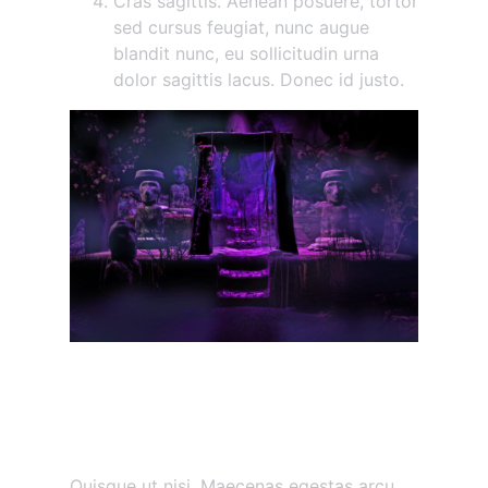
Cras sagittis. Aenean posuere, tortor
sed cursus feugiat, nunc augue
blandit nunc, eu sollicitudin urna
dolor sagittis lacus. Donec id justo.
Maecenas vestibulum
mollis diam
Etiam vitae tortor
Quisque ut nisi. Maecenas egestas arcu