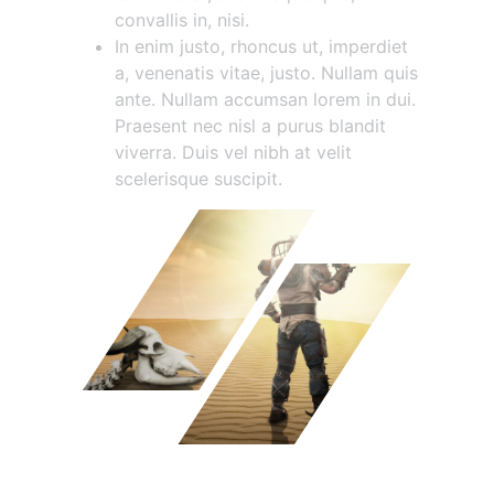
convallis in, nisi.
In enim justo, rhoncus ut, imperdiet
a, venenatis vitae, justo. Nullam quis
ante. Nullam accumsan lorem in dui.
Praesent nec nisl a purus blandit
viverra. Duis vel nibh at velit
scelerisque suscipit.