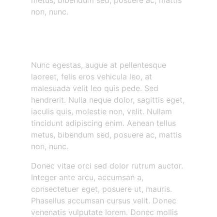
metus, bibendum sed, posuere ac, mattis
non, nunc.
Nunc egestas augue at
pellentesque
Nunc egestas, augue at pellentesque
laoreet, felis eros vehicula leo, at
malesuada velit leo quis pede. Sed
hendrerit. Nulla neque dolor, sagittis eget,
iaculis quis, molestie non, velit. Nullam
tincidunt adipiscing enim. Aenean tellus
metus, bibendum sed, posuere ac, mattis
non, nunc.
Donec vitae orci sed dolor rutrum auctor.
Integer ante arcu, accumsan a,
consectetuer eget, posuere ut, mauris.
Phasellus accumsan cursus velit. Donec
venenatis vulputate lorem. Donec mollis