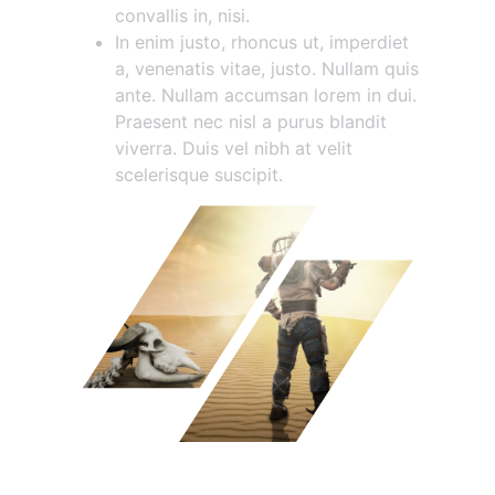
convallis in, nisi.
In enim justo, rhoncus ut, imperdiet
a, venenatis vitae, justo. Nullam quis
ante. Nullam accumsan lorem in dui.
Praesent nec nisl a purus blandit
viverra. Duis vel nibh at velit
scelerisque suscipit.