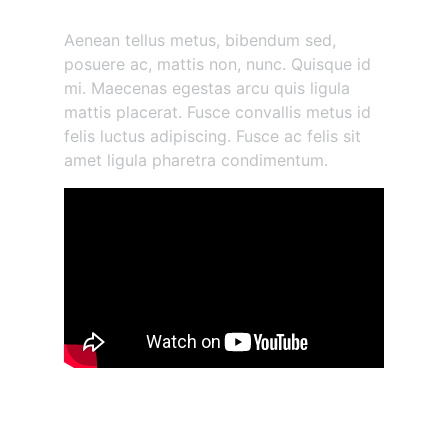
Morbi vestibulum volutpat
Aenean tellus metus, bibendum sed,
posuere ac, mattis non, nunc. Quisque id
mi. Maecenas egestas arcu quis ligula
mattis placerat. Fusce convallis metus id
felis luctus adipiscing. Fusce ac felis sit
amet ligula pharetra condimentum.