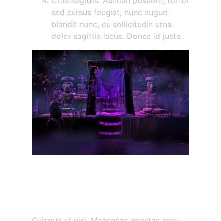
Cras sagittis. Aenean posuere, tortor
sed cursus feugiat, nunc augue
blandit nunc, eu sollicitudin urna
dolor sagittis lacus. Donec id justo.
Maecenas vestibulum
mollis diam
Etiam vitae tortor
Quisque ut nisi. Maecenas egestas arcu