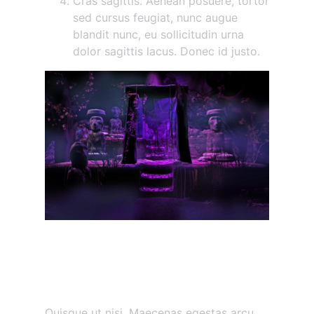
Cras sagittis. Aenean posuere, tortor
sed cursus feugiat, nunc augue
blandit nunc, eu sollicitudin urna
dolor sagittis lacus. Donec id justo.
Maecenas vestibulum
mollis diam
Etiam vitae tortor
Quisque ut nisi. Maecenas egestas arcu