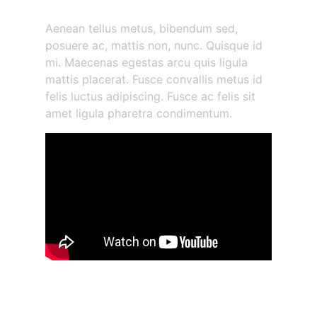
Morbi vestibulum volutpat
Aenean tellus metus, bibendum sed,
posuere ac, mattis non, nunc. Quisque id
mi. Maecenas egestas arcu quis ligula
mattis placerat. Fusce convallis metus id
felis luctus adipiscing. Fusce ac felis sit
amet ligula pharetra condimentum.