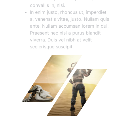
convallis in, nisi.
In enim justo, rhoncus ut, imperdiet
a, venenatis vitae, justo. Nullam quis
ante. Nullam accumsan lorem in dui.
Praesent nec nisl a purus blandit
viverra. Duis vel nibh at velit
scelerisque suscipit.