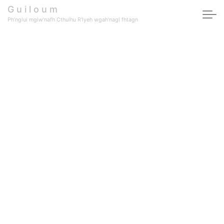
G u i l o u m
Ph'nglui mglw'nafh Cthulhu R'lyeh wgah'nagl fhtagn
Maquette de portail
JDR Virtuel