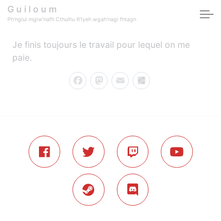
Skip to main content
G u i l o u m
Ph'nglui mglw'nafh Cthulhu R'lyeh wgah'nagl fhtagn
Je finis toujours le travail pour lequel on me
paie.
Facebook
Mastodon
Email
Partager