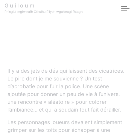
Skip to main content
G u i l o u m
Ph'nglui mglw'nafh Cthulhu R'lyeh wgah'nagl fhtagn
Trop de dés tue le jeu
? Réflexions d’un MJ
pris de court
Il y a des jets de dés qui laissent des cicatrices.
Le pire dont je me souvienne ? Un test
d’acrobatie pour fuir la police. Une scène
ajoutée pour donner un peu de vie à l’univers,
une rencontre « aléatoire » pour colorer
l’ambiance… et qui a soudain tout fait dérailler.
Les personnages joueurs devaient simplement
grimper sur les toits pour échapper à une