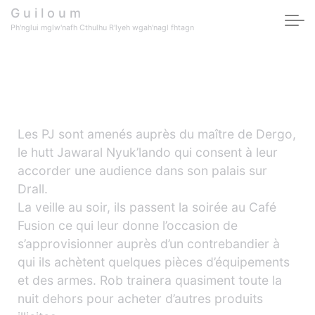
Skip to main content
G u i l o u m
Ph'nglui mglw'nafh Cthulhu R'lyeh wgah'nagl fhtagn
Audience avec le Hutt
Jawaral (Episode 4)
Les PJ sont amenés auprès du maître de Dergo,
le hutt Jawaral Nyuk’lando qui consent à leur
accorder une audience dans son palais sur
Drall.
La veille au soir, ils passent la soirée au Café
Fusion ce qui leur donne l’occasion de
s’approvisionner auprès d’un contrebandier à
qui ils achètent quelques pièces d’équipements
et des armes. Rob trainera quasiment toute la
nuit dehors pour acheter d’autres produits