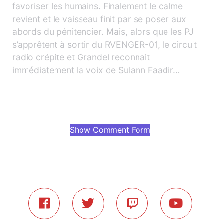
favoriser les humains. Finalement le calme
revient et le vaisseau finit par se poser aux
abords du pénitencier. Mais, alors que les PJ
s’apprêtent à sortir du RVENGER-01, le circuit
radio crépite et Grandel reconnait
immédiatement la voix de Sulann Faadir…
Show Comment Form