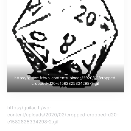
https://guilac.fr/wp-content/uploads/2020/02/cropped-
cropped-d20-e1582825334298-2.gif
https://guilac.fr/wp-
content/uploads/2020/02/cropped-cropped-d20-
e1582825334298-2.gif