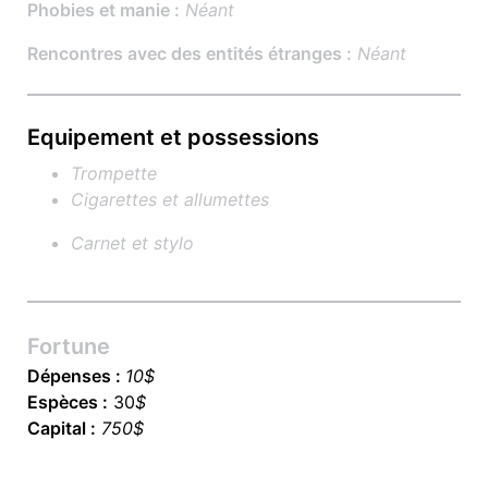
Phobies et manie :
Néant
Rencontres avec des entités étranges :
Néant
Equipement et possessions
Trompette
Cigarettes et allumettes
Carnet et stylo
Fortune
Dépenses :
1
0$
Espèces :
30
$
Capital :
750$