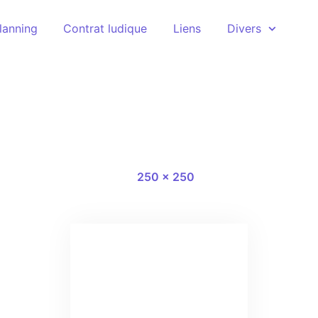
lanning
Contrat ludique
Liens
Divers
logo-2
17 juillet 2020
Full size
-
250 × 250