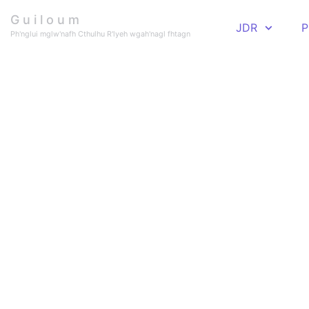
Skip to main content
G u i l o u m
JDR
P
Ph'nglui mglw'nafh Cthulhu R'lyeh wgah'nagl fhtagn