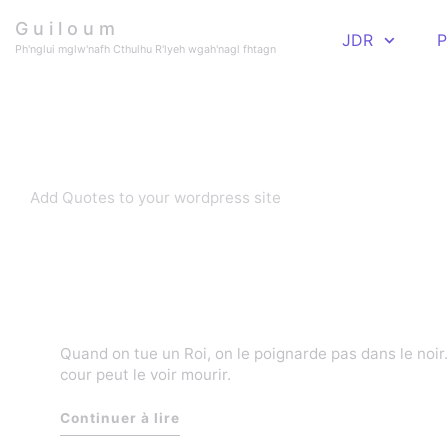
Skip to main content
G u i l o u m
JDR
P
Ph'nglui mglw'nafh Cthulhu R'lyeh wgah'nagl fhtagn
Quotes
Add Quotes to your wordpress site
Quand on tue un Roi, on le poignarde pas dans le noir. 
cour peut le voir mourir.
Continuer à lire